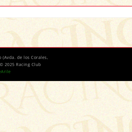
 (Avda. de los Corales,
t © 2025 Racing Club
Arile