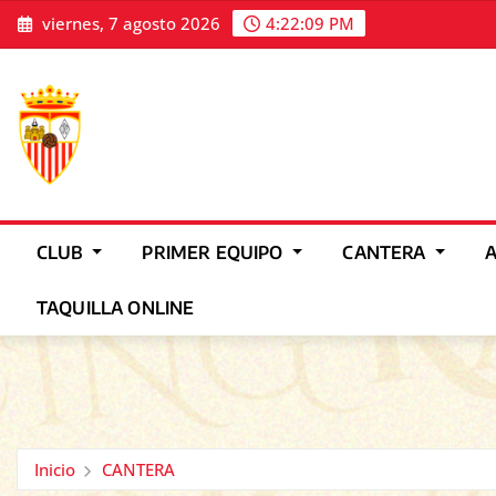
Saltar
viernes, 7 agosto 2026
4:22:10 PM
al
contenido
CLUB
PRIMER EQUIPO
CANTERA
TAQUILLA ONLINE
Inicio
CANTERA