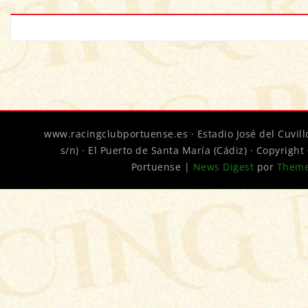
www.racingclubportuense.es · Estadio José del Cuvillo
s/n) · El Puerto de Santa María (Cádiz) · Copyrigh
Portuense
|
News Digest
por
Theme