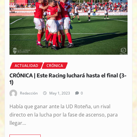
ACTUALIDAD
CRÓNICA
CRÓNICA | Este Racing luchará hasta el final (3-
1)
Redacción
May 1, 2023
0
Había que ganar ante la UD Roteña, un rival
directo en la lucha por la fase de ascenso, para
llegar…