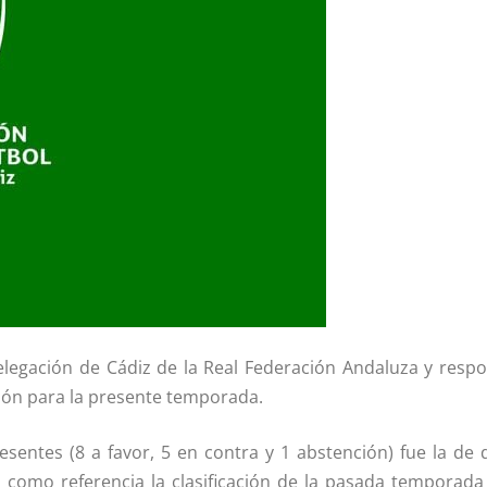
Delegación de Cádiz de la Real Federación Andaluza y re
ión para la presente temporada.
sentes (8 a favor, 5 en contra y 1 abstención) fue la de 
do como referencia la clasificación de la pasada temporad