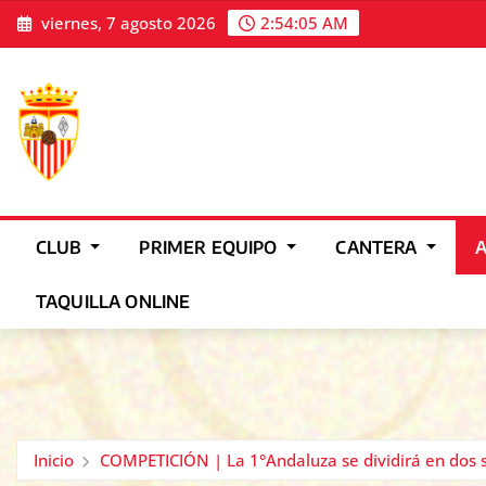
Saltar
viernes, 7 agosto 2026
2:54:07 AM
al
contenido
CLUB
PRIMER EQUIPO
CANTERA
TAQUILLA ONLINE
Inicio
COMPETICIÓN | La 1°Andaluza se dividirá en dos 