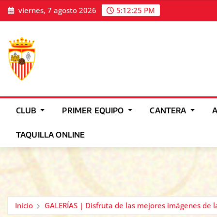
Saltar
viernes, 7 agosto 2026
5:12:28 PM
al
contenido
CLUB
PRIMER EQUIPO
CANTERA
TAQUILLA ONLINE
Inicio
GALERÍAS | Disfruta de las mejores imágenes de l