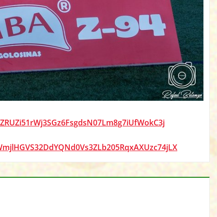
tAZRUZi51rWj3SGz6FsgdsN07Lm8g7iUfWokC3j
tyWmjlHGVS32DdYQNd0Vs3ZLb205RqxAXUzc74jLX