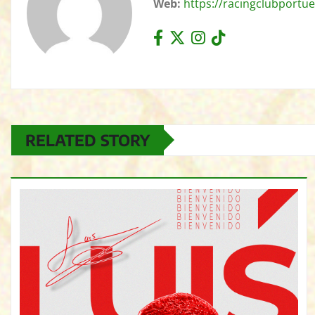
Web:
https://racingclubportue
RELATED STORY