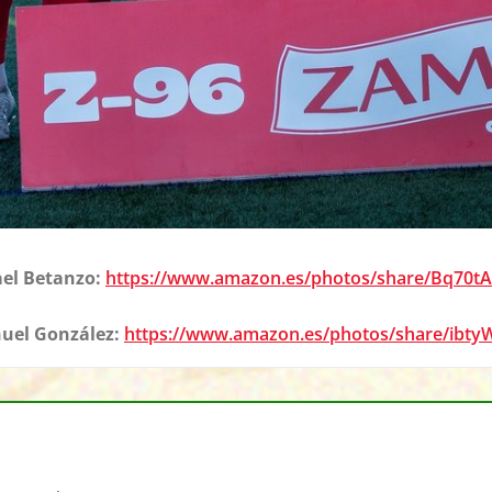
el Betanzo:
https://www.amazon.es/photos/share/Bq70
uel González:
https://www.amazon.es/photos/share/ib