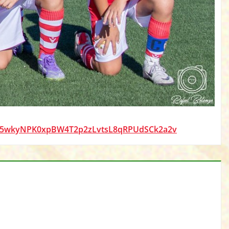
fSt5wkyNPK0xpBW4T2p2zLvtsL8qRPUdSCk2a2v