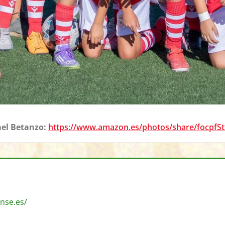
el Betanzo:
https://www.amazon.es/photos/share/focp
nse.es/