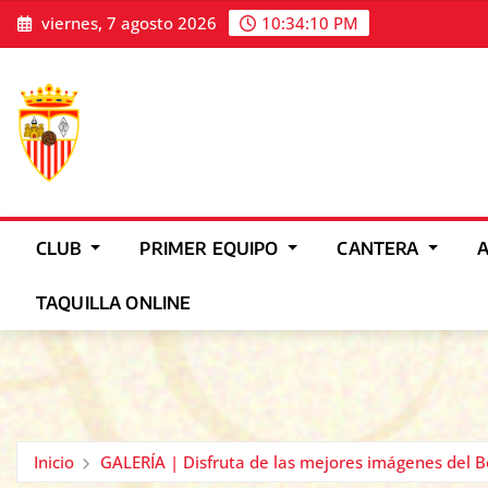
Saltar
viernes, 7 agosto 2026
10:34:12 PM
al
contenido
CLUB
PRIMER EQUIPO
CANTERA
TAQUILLA ONLINE
Inicio
GALERÍA | Disfruta de las mejores imágenes del 