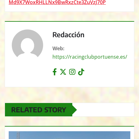
Md9X7WoxRHLLNx9BwRxzCte3ZuVzJ70P
Redacción
Web:
https://racingclubportuense.es/
RELATED STORY