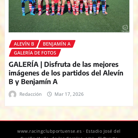
ALEVÍN B
BENJAMÍN A
GALERÍA DE FOTOS
GALERÍA | Disfruta de las mejores
imágenes de los partidos del Alevín
B y Benjamín A
Redacción
Mar 17, 2026
www.racingclubportuense.es · Estadio José del