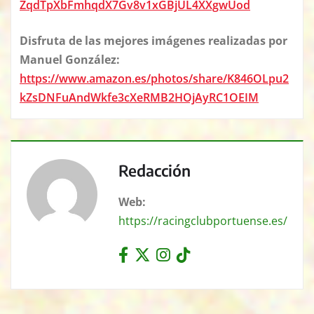
ZqdTpXbFmhqdX7Gv8v1xGBjUL4XXgwUod
Disfruta de las mejores imágenes realizadas por
Manuel González:
https://www.amazon.es/photos/share/K846OLpu2
kZsDNFuAndWkfe3cXeRMB2HOjAyRC1OEIM
Redacción
Web:
https://racingclubportuense.es/