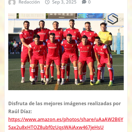
Redacción
Sep 3, 2025
0
Disfruta de las mejores imágenes realizadas por
Raúl Díaz:
https://www.amazon.es/photos/share/uAaAW2B6Y
5ax2u8xHTOZ8ubf0zUqsWAiAxw467jeHsU