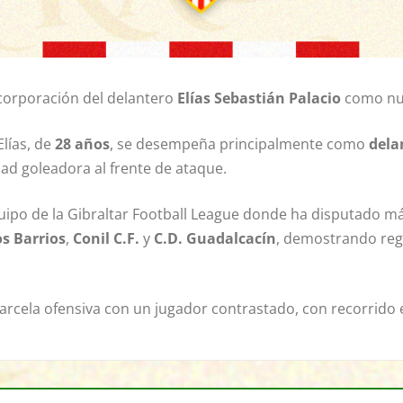
ncorporación del delantero
Elías Sebastián Palacio
como nue
 Elías, de
28 años
, se desempeña principalmente como
dela
dad goleadora al frente de ataque.
quipo de la Gibraltar Football League donde ha disputado má
os Barrios
,
Conil C.F.
y
C.D. Guadalcacín
, demostrando regu
parcela ofensiva con un jugador contrastado, con recorrido 