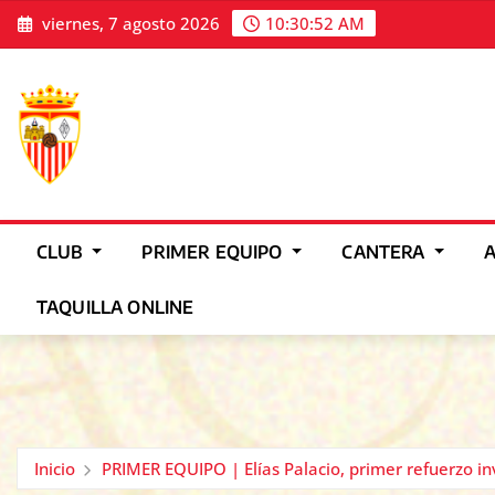
Saltar
viernes, 7 agosto 2026
10:30:56 AM
al
contenido
CLUB
PRIMER EQUIPO
CANTERA
TAQUILLA ONLINE
Inicio
PRIMER EQUIPO | Elías Palacio, primer refuerzo in