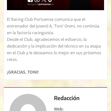
El Racing Club Portuense comunica que el
entrenador del Juvenil A, ‘Toni’ Oreni, no continúa
en la factoría racinguista.
Desde el Club, agradecemos el esfuerzo, la
dedicación y la implicación del técnico en su etapa
en el Club y le deseamos lo mejor en sus próximos
retos.
¡GRACIAS, TONI!
Redacción
Web: