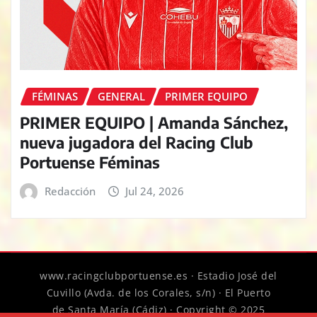
FÉMINAS
GENERAL
PRIMER EQUIPO
PRIMER EQUIPO | Amanda Sánchez,
nueva jugadora del Racing Club
Portuense Féminas
Redacción
Jul 24, 2026
www.racingclubportuense.es · Estadio José del
Cuvillo (Avda. de los Corales, s/n) · El Puerto
de Santa María (Cádiz) · Copyright © 2025