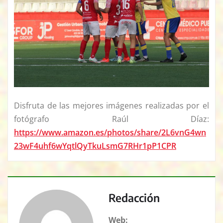
Disfruta de las mejores imágenes realizadas por el
fotógrafo Raúl Díaz:
https://www.amazon.es/photos/share/2L6vnG4wn
23wF4uhf6wYqtlQyTkuLsmG7RHr1pP1CPR
Redacción
Web: