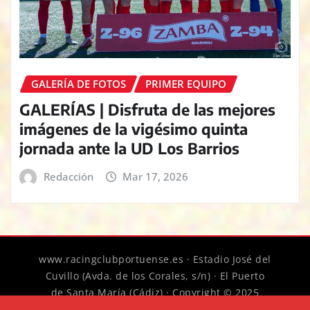
GALERÍA DE FOTOS
PRIMER EQUIPO
GALERÍAS | Disfruta de las mejores
imágenes de la vigésimo quinta
jornada ante la UD Los Barrios
Redacción
Mar 17, 2026
www.racingclubportuense.es · Estadio José del
Cuvillo (Avda. de los Corales, s/n) · El Puerto
de Santa María (Cádiz) · Copyright © 2025
Racing Club Portuense
|
News Digest
por