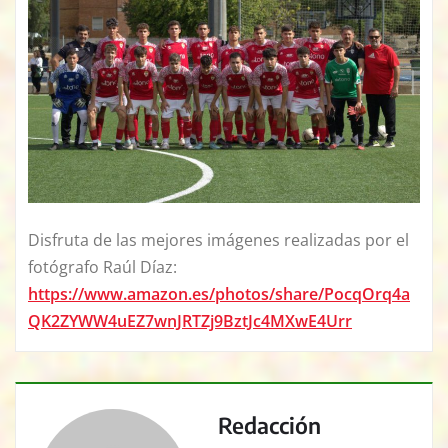
Disfruta de las mejores imágenes realizadas por el
fotógrafo Raúl Díaz:
https://www.amazon.es/photos/share/PocqOrq4a
QK2ZYWW4uEZ7wnJRTZj9BztJc4MXwE4Urr
Redacción