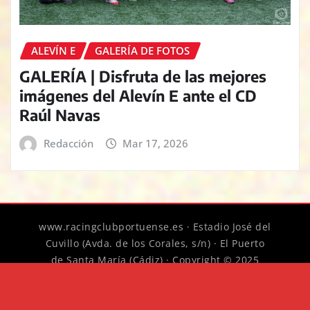
ALEVÍN E
GALERÍA DE FOTOS
GALERÍA | Disfruta de las mejores
imágenes del Alevín E ante el CD
Raúl Navas
Redacción
Mar 17, 2026
www.racingclubportuense.es · Estadio José del
Cuvillo (Avda. de los Corales, s/n) · El Puerto
de Santa María (Cádiz) · Copyright © 2025
Racing Club Portuense
|
News Digest
por
ThemeArile