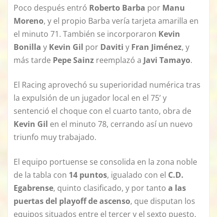
Poco después entró
Roberto Barba
por
Manu
Moreno
, y el propio Barba vería tarjeta amarilla en
el minuto 71. También se incorporaron
Kevin
Bonilla
y
Kevin Gil
por
Daviti
y
Fran Jiménez
, y
más tarde
Pepe Sainz
reemplazó a
Javi Tamayo
.
El Racing aprovechó su superioridad numérica tras
la expulsión de un jugador local en el 75’ y
sentenció el choque con el cuarto tanto, obra de
Kevin Gil
en el minuto 78, cerrando así un nuevo
triunfo muy trabajado.
El equipo portuense se consolida en la zona noble
de la tabla con
14 puntos
, igualado con el
C.D.
Egabrense
, quinto clasificado, y por tanto
a las
puertas del playoff de ascenso
, que disputan los
equipos situados entre el tercer y el sexto puesto.