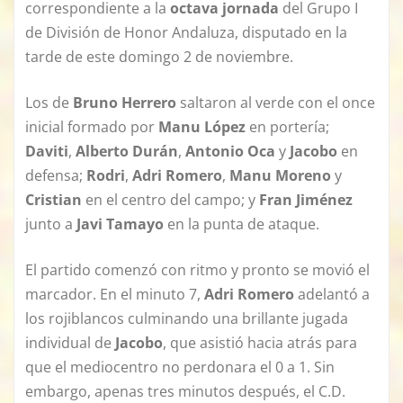
correspondiente a la
octava jornada
del Grupo I
de División de Honor Andaluza, disputado en la
tarde de este domingo 2 de noviembre.
Los de
Bruno Herrero
saltaron al verde con el once
inicial formado por
Manu López
en portería;
Daviti
,
Alberto Durán
,
Antonio Oca
y
Jacobo
en
defensa;
Rodri
,
Adri Romero
,
Manu Moreno
y
Cristian
en el centro del campo; y
Fran Jiménez
junto a
Javi Tamayo
en la punta de ataque.
El partido comenzó con ritmo y pronto se movió el
marcador. En el minuto 7,
Adri Romero
adelantó a
los rojiblancos culminando una brillante jugada
individual de
Jacobo
, que asistió hacia atrás para
que el mediocentro no perdonara el 0 a 1. Sin
embargo, apenas tres minutos después, el C.D.