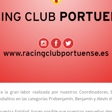
ce la gran labor realizada por nuestros Coordinadores,
dialitos en las categorías Prebenjamín, Benjamín y Alevín du
uestra Entidad, hacen posible que nuestros pequeños depo