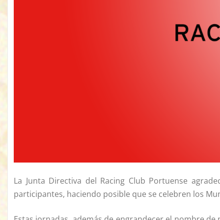
La Junta Directiva del Racing Club Portuense agrade
participantes, haciendo posible que se celebren los Mun
Estas jornadas, además de engrandecer el nombre de n