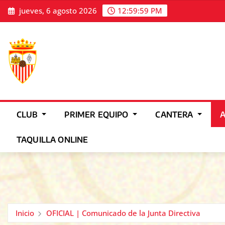
Saltar
jueves, 6 agosto 2026
1:00:02 PM
al
contenido
CLUB
PRIMER EQUIPO
CANTERA
TAQUILLA ONLINE
Inicio
OFICIAL | Comunicado de la Junta Directiva