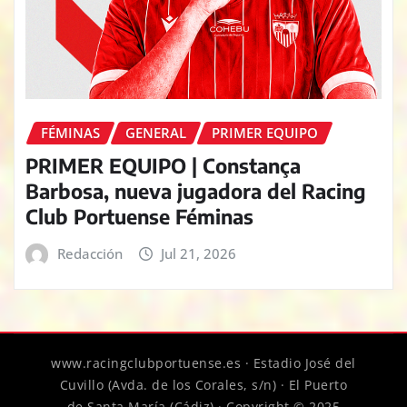
FÉMINAS
GENERAL
PRIMER EQUIPO
PRIMER EQUIPO | Constança
Barbosa, nueva jugadora del Racing
Club Portuense Féminas
Redacción
Jul 21, 2026
www.racingclubportuense.es · Estadio José del
Cuvillo (Avda. de los Corales, s/n) · El Puerto
de Santa María (Cádiz) · Copyright © 2025