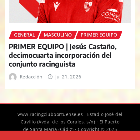
GENERAL
MASCULINO
PRIMER EQUIPO
PRIMER EQUIPO | Jesús Castaño,
decimocuarta incorporación del
conjunto racinguista
Redacción
Jul 21, 2026
www.racingclubportuense.es · Estadio José del
Cuvillo (Avda. de los Corales, s/n) · El Puerto
de Santa María (Cádiz) · Copyright © 2025
Racing Club Portuense
|
News Digest
por