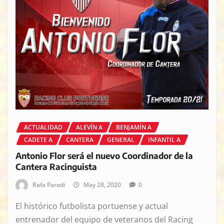
ACTUALIDAD
ALEVÍN A
BENJAMÍN A
CADETE A
CANTERA
GENERAL
INFANTIL A
Antonio Flor será el nuevo Coordinador de la
Cantera Racinguista
Rafa Parodi
May 28, 2020
0
El histórico futbolista portuense y actual
entrenador del equipo de veteranos del Racing