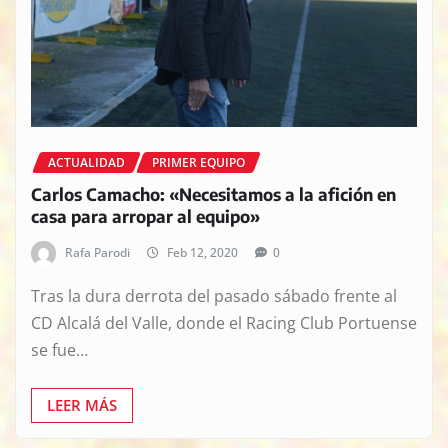
ACTUALIDAD
PRIMER EQUIPO
Carlos Camacho: «Necesitamos a la afición en
casa para arropar al equipo»
Rafa Parodi
Feb 12, 2020
0
Tras la dura derrota del pasado sábado frente al
CD Alcalá del Valle, donde el Racing Club Portuense
se fue…
LEER MÁS