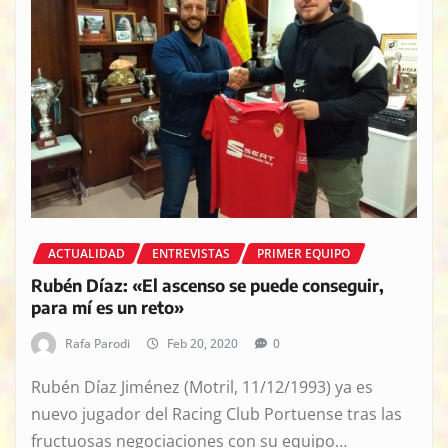
ACTUALIDAD
ENTREVISTAS
PRIMER EQUIPO
Rubén Díaz: «El ascenso se puede conseguir,
para mí es un reto»
Rafa Parodi
Feb 20, 2020
0
Rubén Díaz Jiménez (Motril, 11/12/1993) ya es
nuevo jugador del Racing Club Portuense tras las
fructuosas negociaciones con su equipo…