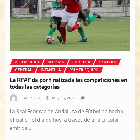
ACTUALIDAD
ALEVÍN A
CADETE A
CANTERA
GENERAL
INFANTIL A
PRIMER EQUIPO
La RFAF da por finalizada las competiciones en
todas las categorías
Rafa Parodi
May 15, 2020
0
La Real Federación Andaluza de Fútbol ha hecho
oficial en el día de hoy, a través de una circular
emitida…