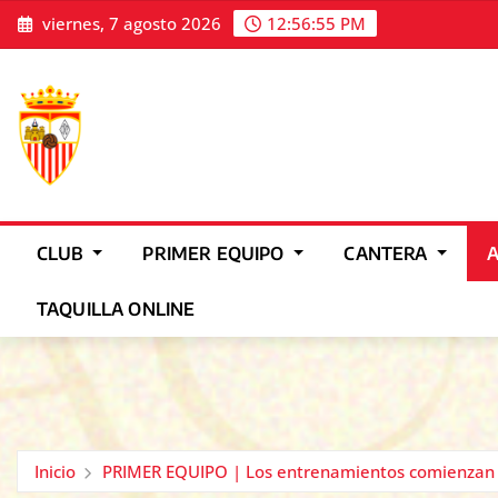
Saltar
viernes, 7 agosto 2026
12:56:58 PM
al
contenido
CLUB
PRIMER EQUIPO
CANTERA
TAQUILLA ONLINE
Inicio
PRIMER EQUIPO | Los entrenamientos comienzan 