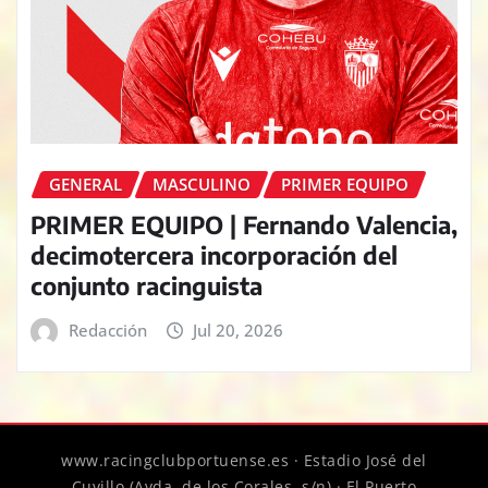
GENERAL
MASCULINO
PRIMER EQUIPO
PRIMER EQUIPO | Fernando Valencia,
decimotercera incorporación del
conjunto racinguista
Redacción
Jul 20, 2026
www.racingclubportuense.es · Estadio José del
Cuvillo (Avda. de los Corales, s/n) · El Puerto