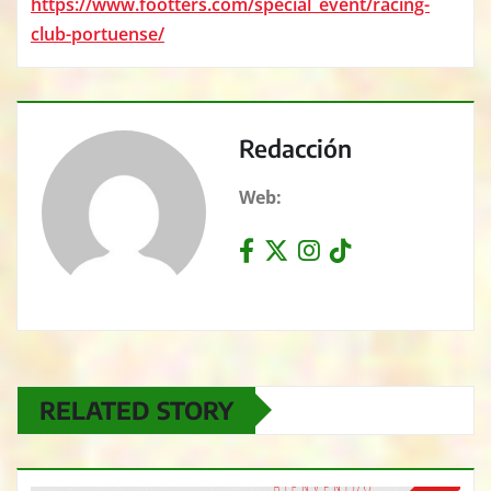
https://www.footters.com/special_event/racing-
club-portuense/
Redacción
Web:
RELATED STORY