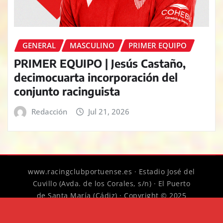
GENERAL
MASCULINO
PRIMER EQUIPO
PRIMER EQUIPO | Jesús Castaño,
decimocuarta incorporación del
conjunto racinguista
Redacción
Jul 21, 2026
www.racingclubportuense.es · Estadio José del
Cuvillo (Avda. de los Corales, s/n) · El Puerto
de Santa María (Cádiz) · Copyright © 2025
Racing Club Portuense
|
News Digest
por
ThemeArile