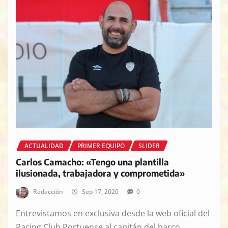
ACTUALIDAD
PRIMER EQUIPO
SLIDER
Carlos Camacho: «Tengo una plantilla
ilusionada, trabajadora y comprometida»
Redacción
Sep 17, 2020
0
Entrevistamos en exclusiva desde la web oficial del
Racing Club Portuense al capitán del barco