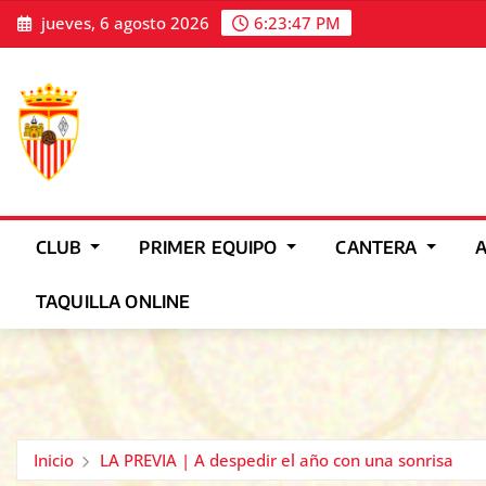
Saltar
jueves, 6 agosto 2026
6:23:50 PM
al
contenido
CLUB
PRIMER EQUIPO
CANTERA
TAQUILLA ONLINE
Inicio
LA PREVIA | A despedir el año con una sonrisa