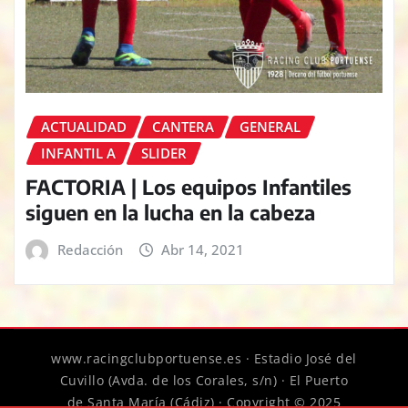
ACTUALIDAD
CANTERA
GENERAL
INFANTIL A
SLIDER
FACTORIA | Los equipos Infantiles
siguen en la lucha en la cabeza
Redacción
Abr 14, 2021
www.racingclubportuense.es · Estadio José del
Cuvillo (Avda. de los Corales, s/n) · El Puerto
de Santa María (Cádiz) · Copyright © 2025