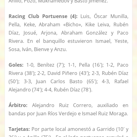
Anillo, Pozo, Mukhamedov y Basto Jiménez.
Racing Club Portuense (4):
Luis, Óscar Munilla,
Pella, Keke, Abraham «Bicho», Kike Leiva, Rubén
Díaz, Josué, Arjona, Abraham González y Paco
Rivera. En el banquillo estuvieron Ismael, Yeste,
Sosa, Iván, Bienve y Anzu.
Goles:
1-0, Benítez (7′); 1-1, Pella (16′); 1-2, Paco
Rivera (38′); 2-2, David Piñero (43′); 2-3, Rubén Díaz
(50′); 3-3, Juan Carlos Basto (65′); 4-3, Rafael
Alejandro (74′); 4-4, Rubén Díaz (78′).
Árbitro:
Alejandro Ruiz Correro, auxiliado en
bandas por Juan Ríos Verdejo e Ismael Ruiz Moraga.
Tarjetas:
Por parte local amonestó a Garrido (10′ y