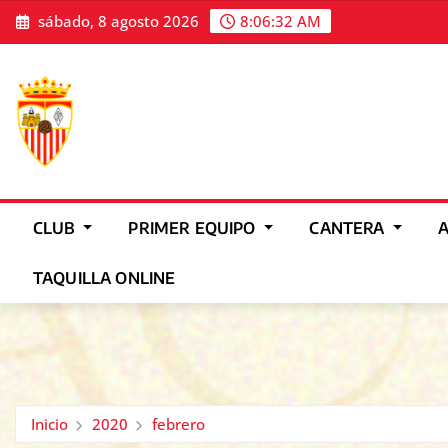
Saltar
sábado, 8 agosto 2026
8:06:34 AM
al
contenido
CLUB
PRIMER EQUIPO
CANTERA
TAQUILLA ONLINE
Inicio
2020
febrero