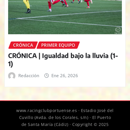
CRÓNICA
PRIMER EQUIPO
CRÓNICA | Igualdad bajo la lluvia (1-
1)
Redacción
Ene 26, 2026
www.racingclubportuense.es · Estadio José del
Cuvillo (Avda. de los Corales, s/n) · El Puerto
de Santa María (Cádiz) · Copyright © 2025