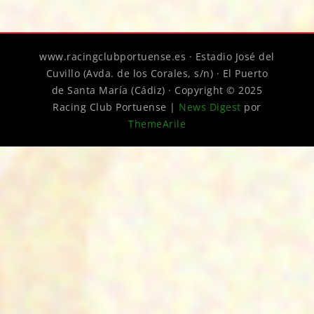
www.racingclubportuense.es · Estadio José del
Cuvillo (Avda. de los Corales, s/n) · El Puerto
de Santa María (Cádiz) · Copyright © 2025
Racing Club Portuense
|
News Digest
por
ThemeArile